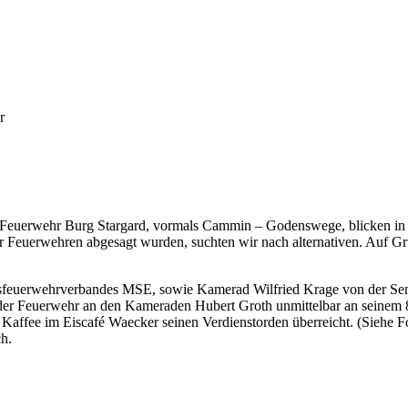
r
Feuerwehr Burg Stargard, vormals Cammin – Godenswege, blicken in di
 Feuerwehren abgesagt wurden, suchten wir nach alternativen. Auf Gr
isfeuerwehrverbandes MSE, sowie Kamerad Wilfried Krage von der Se
in der Feuerwehr an den Kameraden Hubert Groth unmittelbar an seinem
 Kaffee im Eiscafé Waecker seinen Verdienstorden überreicht. (Siehe Fo
h.