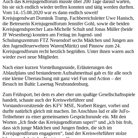
Auch das Kreisjugendforum musste über 200 Tage darauf warten,
bis sie sich endlich wieder treffen konnten und tätig werden durften.
Vom 14.-15.08.2020 war es dann endlich soweit!
Kreisjugendwart Dominik Tramp, Fachbereichsleiter Uwe Hanisch,
die Betreuerin Kreisjugendforum Jennifer Gohl, sowie die beiden
Kreisjugendsprecher Lara-Michelle Schult und Jonas Müller (beide
JF Wesenberg) konnten am Freitag im Jugend- und
Schulungszentrum FTZ Neuendorf sechs Mädchen und Jungen aus
den Jugendfeuerwehren Waren(Müritz) und Pinnow zum 24.
Kreisjugendforum recht herzlich begrüßen. Unter ihnen waren auch
wieder zwei neue Mitglieder.
Nach einer kurzen Vorstellungsrunde, Erläuterungen des
Ablaufplans und bestandenem Aufnahmeritual gab es für alle noch
eine kleine Überraschung mit ganz viel Fun und Action – der
Besuch im Baltic Lasertag Neubrandenburg.
Zum Frühsport, bei dem es aber eher um spaßige Gesellschaftsspiele
handelt, schaute auch der Kreiswehrführer und
Vorstandsvorsitzende des KFV MSE, Norbert Rieger, vorbei und
durfte natürlich gleich mit machen. Im Anschluss lud er alle JuFo-
Teilnehmer zu einer gemeinsamen Gesprächsrunde ein. Mit den
Worten „Ich finde das Kreisjugendforum super!“ und „ich bin froh,
dass sich junge Mädchen und Jungen finden, die sich im
Kreisjugendforum engagieren“, fand der Kreiswehrführer stolze