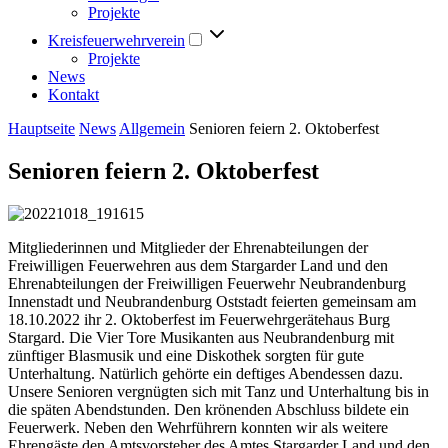
Projekte
Kreisfeuerwehrverein
Projekte
News
Kontakt
Hauptseite
News
Allgemein
Senioren feiern 2. Oktoberfest
Senioren feiern 2. Oktoberfest
Mitgliederinnen und Mitglieder der Ehrenabteilungen der
Freiwilligen Feuerwehren aus dem Stargarder Land und den
Ehrenabteilungen der Freiwilligen Feuerwehr Neubrandenburg
Innenstadt und Neubrandenburg Oststadt feierten gemeinsam am
18.10.2022 ihr 2. Oktoberfest im Feuerwehrgerätehaus Burg
Stargard. Die Vier Tore Musikanten aus Neubrandenburg mit
zünftiger Blasmusik und eine Diskothek sorgten für gute
Unterhaltung. Natürlich gehörte ein deftiges Abendessen dazu.
Unsere Senioren vergnügten sich mit Tanz und Unterhaltung bis in
die späten Abendstunden. Den krönenden Abschluss bildete ein
Feuerwerk. Neben den Wehrführern konnten wir als weitere
Ehrengäste den Amtsvorsteher des Amtes Stargarder Land und den