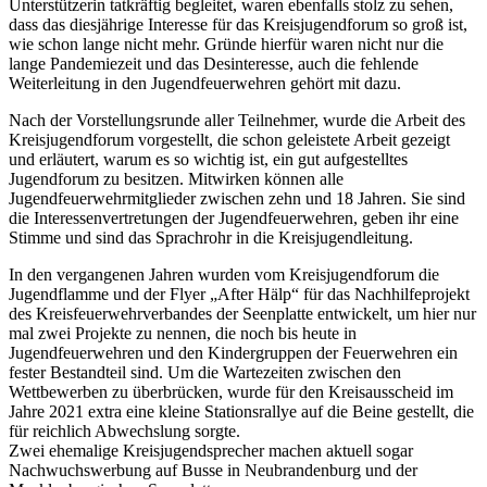
Unterstützerin tatkräftig begleitet, waren ebenfalls stolz zu sehen,
dass das diesjährige Interesse für das Kreisjugendforum so groß ist,
wie schon lange nicht mehr. Gründe hierfür waren nicht nur die
lange Pandemiezeit und das Desinteresse, auch die fehlende
Weiterleitung in den Jugendfeuerwehren gehört mit dazu.
Nach der Vorstellungsrunde aller Teilnehmer, wurde die Arbeit des
Kreisjugendforum vorgestellt, die schon geleistete Arbeit gezeigt
und erläutert, warum es so wichtig ist, ein gut aufgestelltes
Jugendforum zu besitzen. Mitwirken können alle
Jugendfeuerwehrmitglieder zwischen zehn und 18 Jahren. Sie sind
die Interessenvertretungen der Jugendfeuerwehren, geben ihr eine
Stimme und sind das Sprachrohr in die Kreisjugendleitung.
In den vergangenen Jahren wurden vom Kreisjugendforum die
Jugendflamme und der Flyer „After Hälp“ für das Nachhilfeprojekt
des Kreisfeuerwehrverbandes der Seenplatte entwickelt, um hier nur
mal zwei Projekte zu nennen, die noch bis heute in
Jugendfeuerwehren und den Kindergruppen der Feuerwehren ein
fester Bestandteil sind. Um die Wartezeiten zwischen den
Wettbewerben zu überbrücken, wurde für den Kreisausscheid im
Jahre 2021 extra eine kleine Stationsrallye auf die Beine gestellt, die
für reichlich Abwechslung sorgte.
Zwei ehemalige Kreisjugendsprecher machen aktuell sogar
Nachwuchswerbung auf Busse in Neubrandenburg und der