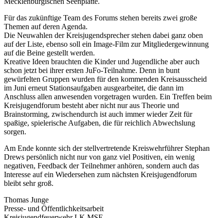
Mecklenburgischen Seenplatte.
Für das zukünftige Team des Forums stehen bereits zwei große
Themen auf deren Agenda.
Die Neuwahlen der Kreisjugendsprecher stehen dabei ganz oben
auf der Liste, ebenso soll ein Image-Film zur Mitgliedergewinnung
auf die Beine gestellt werden.
Kreative Ideen brauchten die Kinder und Jugendliche aber auch
schon jetzt bei ihrer ersten JuFo-Teilnahme. Denn in bunt
gewürfelten Gruppen wurden für den kommenden Kreisausscheid
im Juni erneut Stationsaufgaben ausgearbeitet, die dann im
Anschluss allen anwesenden vorgetragen wurden. Ein Treffen beim
Kreisjugendforum besteht aber nicht nur aus Theorie und
Brainstorming, zwischendurch ist auch immer wieder Zeit für
spaßige, spielerische Aufgaben, die für reichlich Abwechslung
sorgen.
Am Ende konnte sich der stellvertretende Kreiswehrführer Stephan
Drews persönlich nicht nur von ganz viel Positiven, ein wenig
negativen, Feedback der Teilnehmer anhören, sondern auch das
Interesse auf ein Wiedersehen zum nächsten Kreisjugendforum
bleibt sehr groß.
Thomas Junge
Presse- und Öffentlichkeitsarbeit
Kreisjugendfeuerwehr LK MSE