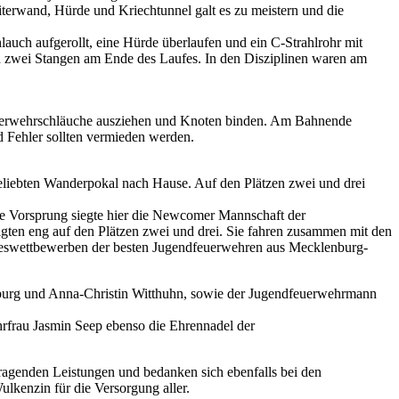
iterwand, Hürde und Kriechtunnel galt es zu meistern und die
auch aufgerollt, eine Hürde überlaufen und ein C-Strahlrohr mit
ch zwei Stangen am Ende des Laufes. In den Disziplinen waren am
-Feuerwehrschläuche ausziehen und Knoten binden. Am Bahnende
d Fehler sollten vermieden werden.
 beliebten Wanderpokal nach Hause. Auf den Plätzen zwei und drei
e Vorsprung siegte hier die Newcomer Mannschaft der
ten eng auf den Plätzen zwei und drei. Sie fahren zusammen mit den
deswettbewerben der besten Jugendfeuerwehren aus Mecklenburg-
urg und Anna-Christin Witthuhn, sowie der Jugendfeuerwehrmann
hrfrau Jasmin Seep ebenso die Ehrennadel der
ragenden Leistungen und bedanken sich ebenfalls bei den
lkenzin für die Versorgung aller.