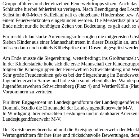
Gruppenführers und der einzelnen Feuerwehrtrupps sitzen. Auch das r
Schläuche hierbei fehlerfrei zu verlegen. Nach Beendigung des Lös
Selbst im 400-Meter Staffellauf galt es eingebaute Hindernisse bzw.
einem Feuerwehrknoten eingebunden werden. Die Meisterdisziplin war
Ende nicht nur die benötigten Zeiten von Bedeutung, es galt auch so
Für reichlich lautstarke Anfeuerungsrufe sorgten die mitgereisten Gäs
Sieben Kinder aus einer Mannschaft treten in dieser Disziplin an,
müssen dann noch mittels Kübelspritze drei Dosen abgespritzt werden.
Am Ende musste die Siegerehrung, wetterbedingt, ins Großraumzelt v
In der Kinderstafette holte sich die erste Mannschaft der Kindergru
folgten die Kindergruppen der Feuerwehren Schwichtenberg und Wer
Sehr große Freudentränen gab es bei der Siegerehrung im Bundeswet
Jugendfeuerwehr Sarow und holte sich somit ebenfalls den Wanderpo
Jugendfeuerwehren Schwichtenberg (Platz 4) und Werder/Kölln (Pla
Vorpommern zu vertreten.
Für ihren Engagement im Landesjugendforum der Landesjugendfeuer
Dominik Scudio die Ehrennadel der Landesjugendfeuerwehr M-V.
In Würdigung ihrer erbrachten Leistungen und in dankbarer Anerkenn
Landesjugendfeuerwehr M-V.
Der Kreisfeuerwehrverband und die Kreisjugendfeuerwehr der Meckle
Wertungsrichtern für ihre faire und rücksichtsvolle Bewertungen, de