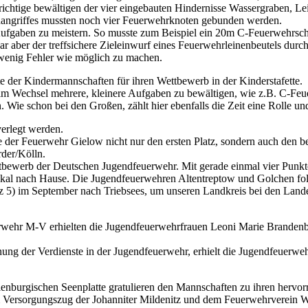
ichtige bewältigen der vier eingebauten Hindernisse Wassergraben, Le
changriffes mussten noch vier Feuerwehrknoten gebunden werden.
 Aufgaben zu meistern. So musste zum Beispiel ein 20m C-Feuerwehrschl
 aber der treffsichere Zieleinwurf eines Feuerwehrleinenbeutels dur
 wenig Fehler wie möglich zu machen.
te der Kindermannschaften für ihren Wettbewerb in der Kinderstafette.
 um im Wechsel mehrere, kleinere Aufgaben zu bewältigen, wie z.B. C
 Wie schon bei den Großen, zählt hier ebenfalls die Zeit eine Rolle un
erlegt werden.
ppe der Feuerwehr Gielow nicht nur den ersten Platz, sondern auch den
der/Kölln.
tbewerb der Deutschen Jugendfeuerwehr. Mit gerade einmal vier Punkt
kal nach Hause. Die Jugendfeuerwehren Altentreptow und Golchen folg
tz 5) im September nach Triebsees, um unseren Landkreis bei den Lan
wehr M-V erhielten die Jugendfeuerwehrfrauen Leoni Marie Brandenb
ung der Verdienste in der Jugendfeuerwehr, erhielt die Jugendfeuerwe
nburgischen Seenplatte gratulieren den Mannschaften zu ihren hervor
m Versorgungszug der Johanniter Mildenitz und dem Feuerwehrverein Wu