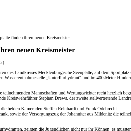
latte finden ihren neuen Kreismeister
ihren neuen Kreismeister
en des Landkreises Mecklenburgische Seenplatte, auf dem Sportplat
en Wasserentnahmestelle „Unterflurhydrant“ und im 400-Meter Hinder
 teilnehmenden Mannschaften und Wertungsrichter recht herzlich begr
tende Kreiswehrführer Stephan Drews, der zweite stellvertretende Lan
die beiden Kameraden Steffen Reinhardt und Frank Odebrecht.
rank, sowie der Versorgungszug der Johanniter aus Mildenitz die teil
lurhydranten, zeigten die Jugendlichen nicht nur ihr Können, es musste