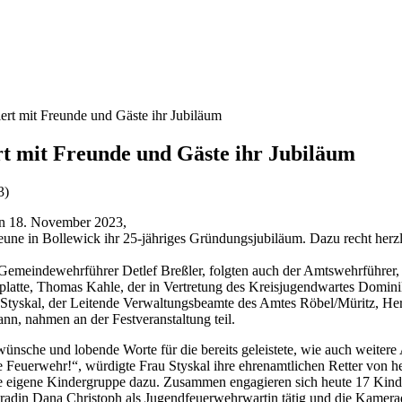
ert mit Freunde und Gäste ihr Jubiläum
rt mit Freunde und Gäste ihr Jubiläum
en 18. November 2023,
eune in Bollewick ihr 25-jähriges Gründungsjubiläum. Dazu recht her
emeindewehrführer Detlef Breßler, folgten auch der Amtswehrführer,
nplatte, Thomas Kahle, der in Vertretung des Kreisjugendwartes Domin
Styskal, der Leitende Verwaltungsbeamte des Amtes Röbel/Müritz, Her
, nahmen an der Festveranstaltung teil.
nsche und lobende Worte für die bereits geleistete, wie auch weiter
 Feuerwehr!“, würdigte Frau Styskal ihre ehrenamtlichen Retter von 
 eigene Kindergruppe dazu. Zusammen engagieren sich heute 17 Kinde
adin Dana Christoph als Jugendfeuerwehrwartin tätig und die Kameradin