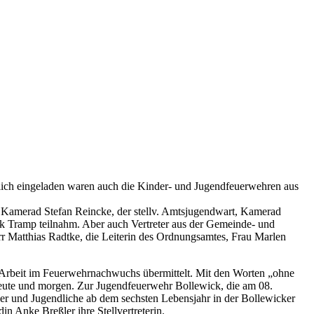
zlich eingeladen waren auch die Kinder- und Jugendfeuerwehren aus
 Kamerad Stefan Reincke, der stellv. Amtsjugendwart, Kamerad
ik Tramp teilnahm. Aber auch Vertreter aus der Gemeinde- und
r Matthias Radtke, die Leiterin des Ordnungsamtes, Frau Marlen
e Arbeit im Feuerwehrnachwuchs übermittelt. Mit den Worten „ohne
heute und morgen. Zur Jugendfeuerwehr Bollewick, die am 08.
r und Jugendliche ab dem sechsten Lebensjahr in der Bollewicker
 Anke Breßler ihre Stellvertreterin.