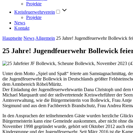
Projekte
Kreisfeuerwehrverein
Projekte
News
Kontakt
Hauptseite
News
Allgemein
25 Jahre! Jugendfeuerwehr Bollewick fei
25 Jahre! Jugendfeuerwehr Bollewick feie
Unter dem Motto „Spiel und Spaß“ feierte am Samstagnachmittag, d
die Jugendfeuerwehr Bollewick in Deutschlands größter Feldsteinsch
dem Amtsbereich Röbel/Müritz.
Der Einladung der Jugendfeuerwehrwartin Dana Christoph und dem G
Michael Marquardt und der stellvertretende Kreiswehrführer der See
Amtsverwaltung, wie die Bürgermeisterin von Bollewick, Frau Antje 
Siegmund und aus dem Fachbereich Brandschutz, Frau Andrea Riemann
In den Ansprachen der teilnehmenden Gäste wurden herzliche Glückwü
Bürgermeisterin kann eine Gemeinde auskommen, aber nicht ohne die
November 1998 gegründet wurde, gehört seit Oktober 2012 auch eine
Kindergruppe und der Jugendfeuerwehr. Seit März 2016 ist die Kamer