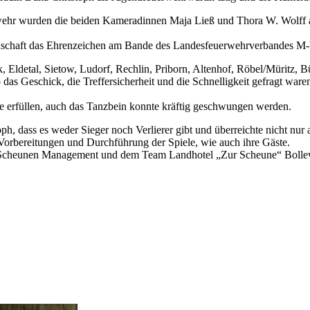
erwehr wurden die beiden Kameradinnen Maja Ließ und Thora W. Wolff 
iedschaft das Ehrenzeichen am Bande des Landesfeuerwehrverbandes M-
Eldetal, Sietow, Ludorf, Rechlin, Priborn, Altenhof, Röbel/Müritz, B
 Geschick, die Treffersicherheit und die Schnelligkeit gefragt waren.
 erfüllen, auch das Tanzbein konnte kräftig geschwungen werden.
h, dass es weder Sieger noch Verlierer gibt und überreichte nicht nur
orbereitungen und Durchführung der Spiele, wie auch ihre Gäste.
s Scheunen Management und dem Team Landhotel „Zur Scheune“ Bollewi