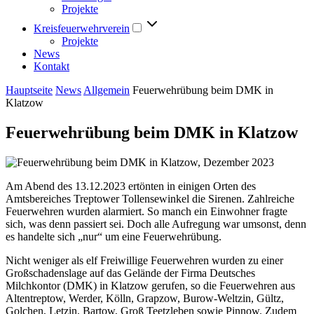
Projekte
Kreisfeuerwehrverein
Projekte
News
Kontakt
Hauptseite
News
Allgemein
Feuerwehrübung beim DMK in
Klatzow
Feuerwehrübung beim DMK in Klatzow
Am Abend des 13.12.2023 ertönten in einigen Orten des
Amtsbereiches Treptower Tollensewinkel die Sirenen. Zahlreiche
Feuerwehren wurden alarmiert. So manch ein Einwohner fragte
sich, was denn passiert sei. Doch alle Aufregung war umsonst, denn
es handelte sich „nur“ um eine Feuerwehrübung.
Nicht weniger als elf Freiwillige Feuerwehren wurden zu einer
Großschadenslage auf das Gelände der Firma Deutsches
Milchkontor (DMK) in Klatzow gerufen, so die Feuerwehren aus
Altentreptow, Werder, Kölln, Grapzow, Burow-Weltzin, Gültz,
Golchen, Letzin, Bartow, Groß Teetzleben sowie Pinnow. Zudem