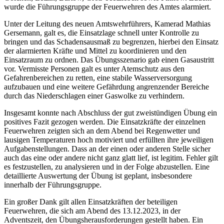
wurde die Führungsgruppe der Feuerwehren des Amtes alarmiert.
Unter der Leitung des neuen Amtswehrführers, Kamerad Mathias
Gersemann, galt es, die Einsatzlage schnell unter Kontrolle zu
bringen und das Schadensausmaß zu begrenzen, hierbei den Einsatz
der alarmierten Kräfte und Mittel zu koordinieren und den
Einsatzraum zu ordnen. Das Übungsszenario gab einen Gasaustritt
vor. Vermisste Personen galt es unter Atemschutz aus den
Gefahrenbereichen zu retten, eine stabile Wasserversorgung
aufzubauen und eine weitere Gefährdung angrenzender Bereiche
durch das Niederschlagen einer Gaswolke zu verhindern.
Insgesamt konnte nach Abschluss der gut zweistündigen Übung ein
positives Fazit gezogen werden. Die Einsatzkräfte der einzelnen
Feuerwehren zeigten sich an dem Abend bei Regenwetter und
lausigen Temperaturen hoch motiviert und erfüllten ihre jeweiligen
Aufgabenstellungen. Dass an der einen oder anderen Stelle sicher
auch das eine oder andere nicht ganz glatt lief, ist legitim. Fehler gilt
es festzustellen, zu analysieren und in der Folge abzustellen. Eine
detaillierte Auswertung der Übung ist geplant, insbesondere
innerhalb der Führungsgruppe.
Ein großer Dank gilt allen Einsatzkräften der beteiligen
Feuerwehren, die sich am Abend des 13.12.2023, in der
Adventszeit, den Übungsherausforderungen gestellt haben. Ein