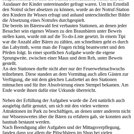
Ausdauer der Kinder untereinander gefragt waren. Um im Ernstfall
den Notruf sicher absetzen zu können, wurde an der Notruf-Station
den Kindern ihr Wissen erfragt und anhand unterschiedlicher Bilder
die Absetzung eines Notrufes durchgespielt.
Die bereits im Bärenwald fest verbauten Stationen, an denen jeder
Besucher sein eigenes Wissen zu den Braunbären unter Beweis
stellen kann, wurde mit auf die To-do-Liste gesetzt. In einem Tipi
war die Anzahl aller Bären zu zählen, am schnellsten geht es durch
das Labyrinth, wenn man die Fragen richtig beantwortet und den
Pfeilen folgt. In einer sportlichen Aufgabe wurde die eigene
Sprungweite, zwischen einer Maus und dem Reh, unter Beweis
gestellt.
An den Stationen durfte nicht aber nur der Feuerwehrnachwuchs
teilnehmen. Diese standen an dem Vormittag auch allen Gästen zur
Verfügung, die mit dem gleichen Laufzettel an den Stationen
mitmachen und für ihre Absolvierung einen Stempel bekamen. Am
Ende wurde ihnen dafür eine Urkunde überreicht.
Neben der Erfüllung der Aufgaben wurde die Zeit natürlich auch
ausgiebig dafür genutzt, um sich mit den vielen weiteren
Attraktionen im Park zu beschäftigen, an denen unter anderem nicht
nur Wissenswertes über die Bären zu erfahren gab, sie konnten auch
hautnah bestaunt werden.
Nach Beendigung aller Aufgaben und der Mittagsverpflegung,
fanden dann vor allem die Plüschbären im Shop bei vielen