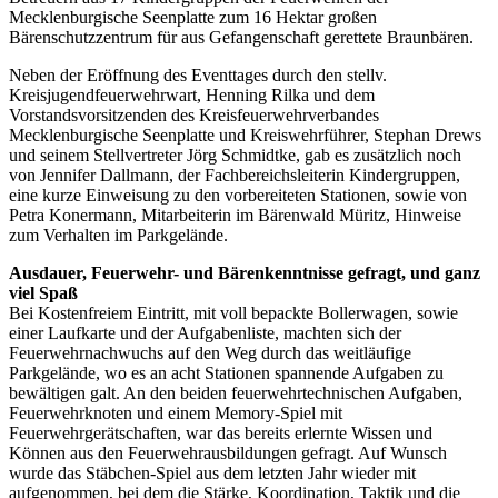
Mecklenburgische Seenplatte zum 16 Hektar großen
Bärenschutzzentrum für aus Gefangenschaft gerettete Braunbären.
Neben der Eröffnung des Eventtages durch den stellv.
Kreisjugendfeuerwehrwart, Henning Rilka und dem
Vorstandsvorsitzenden des Kreisfeuerwehrverbandes
Mecklenburgische Seenplatte und Kreiswehrführer, Stephan Drews
und seinem Stellvertreter Jörg Schmidtke, gab es zusätzlich noch
von Jennifer Dallmann, der Fachbereichsleiterin Kindergruppen,
eine kurze Einweisung zu den vorbereiteten Stationen, sowie von
Petra Konermann, Mitarbeiterin im Bärenwald Müritz, Hinweise
zum Verhalten im Parkgelände.
Ausdauer, Feuerwehr- und Bärenkenntnisse gefragt, und ganz
viel Spaß
Bei Kostenfreiem Eintritt, mit voll bepackte Bollerwagen, sowie
einer Laufkarte und der Aufgabenliste, machten sich der
Feuerwehrnachwuchs auf den Weg durch das weitläufige
Parkgelände, wo es an acht Stationen spannende Aufgaben zu
bewältigen galt. An den beiden feuerwehrtechnischen Aufgaben,
Feuerwehrknoten und einem Memory-Spiel mit
Feuerwehrgerätschaften, war das bereits erlernte Wissen und
Können aus den Feuerwehrausbildungen gefragt. Auf Wunsch
wurde das Stäbchen-Spiel aus dem letzten Jahr wieder mit
aufgenommen, bei dem die Stärke, Koordination, Taktik und die