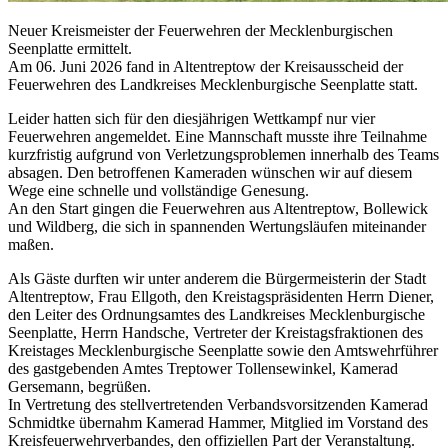
Neuer Kreismeister der Feuerwehren der Mecklenburgischen
Seenplatte ermittelt.
Am 06. Juni 2026 fand in Altentreptow der Kreisausscheid der
Feuerwehren des Landkreises Mecklenburgische Seenplatte statt.
Leider hatten sich für den diesjährigen Wettkampf nur vier
Feuerwehren angemeldet. Eine Mannschaft musste ihre Teilnahme
kurzfristig aufgrund von Verletzungsproblemen innerhalb des Teams
absagen. Den betroffenen Kameraden wünschen wir auf diesem
Wege eine schnelle und vollständige Genesung.
An den Start gingen die Feuerwehren aus Altentreptow, Bollewick
und Wildberg, die sich in spannenden Wertungsläufen miteinander
maßen.
Als Gäste durften wir unter anderem die Bürgermeisterin der Stadt
Altentreptow, Frau Ellgoth, den Kreistagspräsidenten Herrn Diener,
den Leiter des Ordnungsamtes des Landkreises Mecklenburgische
Seenplatte, Herrn Handsche, Vertreter der Kreistagsfraktionen des
Kreistages Mecklenburgische Seenplatte sowie den Amtswehrführer
des gastgebenden Amtes Treptower Tollensewinkel, Kamerad
Gersemann, begrüßen.
In Vertretung des stellvertretenden Verbandsvorsitzenden Kamerad
Schmidtke übernahm Kamerad Hammer, Mitglied im Vorstand des
Kreisfeuerwehrverbandes, den offiziellen Part der Veranstaltung.