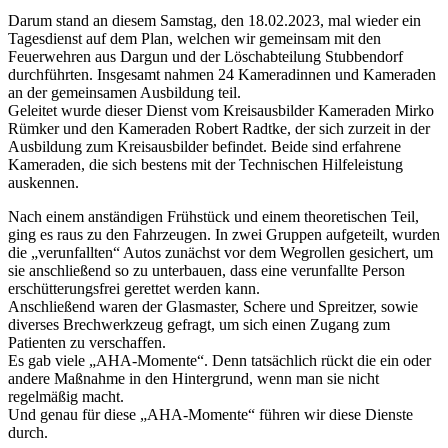
Darum stand an diesem Samstag, den 18.02.2023, mal wieder ein
Tagesdienst auf dem Plan, welchen wir gemeinsam mit den
Feuerwehren aus Dargun und der Löschabteilung Stubbendorf
durchführten. Insgesamt nahmen 24 Kameradinnen und Kameraden
an der gemeinsamen Ausbildung teil.
Geleitet wurde dieser Dienst vom Kreisausbilder Kameraden Mirko
Rümker und den Kameraden Robert Radtke, der sich zurzeit in der
Ausbildung zum Kreisausbilder befindet. Beide sind erfahrene
Kameraden, die sich bestens mit der Technischen Hilfeleistung
auskennen.
Nach einem anständigen Frühstück und einem theoretischen Teil,
ging es raus zu den Fahrzeugen. In zwei Gruppen aufgeteilt, wurden
die „verunfallten“ Autos zunächst vor dem Wegrollen gesichert, um
sie anschließend so zu unterbauen, dass eine verunfallte Person
erschütterungsfrei gerettet werden kann.
Anschließend waren der Glasmaster, Schere und Spreitzer, sowie
diverses Brechwerkzeug gefragt, um sich einen Zugang zum
Patienten zu verschaffen.
Es gab viele „AHA-Momente“. Denn tatsächlich rückt die ein oder
andere Maßnahme in den Hintergrund, wenn man sie nicht
regelmäßig macht.
Und genau für diese „AHA-Momente“ führen wir diese Dienste
durch.